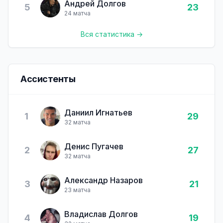
Андрей Долгов
5
23
24
матча
Вся статистика →
Ассистенты
Даниил Игнатьев
1
29
32
матча
Денис Пугачев
2
27
32
матча
Александр Назаров
3
21
23
матча
Владислав Долгов
4
19