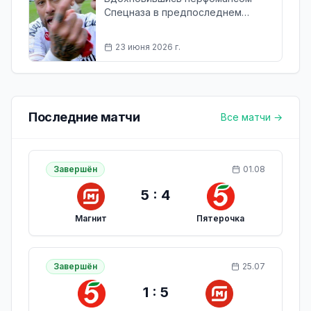
Спецназа в предпоследнем
матче, я решил добавить новые
топы и антитопы на страницу
23 июня 2026 г.
статистики.
...
Последние матчи
Все матчи →
Завершён
01.08
5
:
4
Магнит
Пятерочка
Завершён
25.07
1
:
5